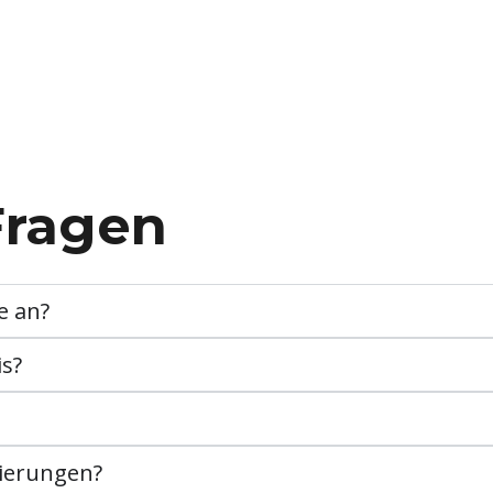
Fragen
e an?
is?
ierungen?